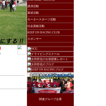
講演活動
著述活動
モータースポーツ活動
社会貢献活動
KEEP ON RACING CLUB
スポンサー
関連グループ企業