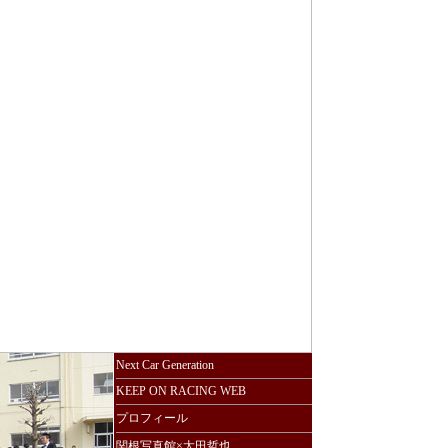
Next Car Generation
KEEP ON RACING WEB
プロフィール
関根写真館×太田哲也